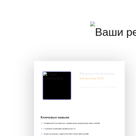
Марина Никонова
Веб-дизайнер UI/UX
Заработная плата - 110 000 руб/мес
8 917 552 03 33
it@avenue-pro.ru
Ключевые навыки
Уверенный пользователь графических редакторов пакета Adobe
Глубокое понимание правильного UI
Знаю как решать задачи бизнеса через Веб-дизайн