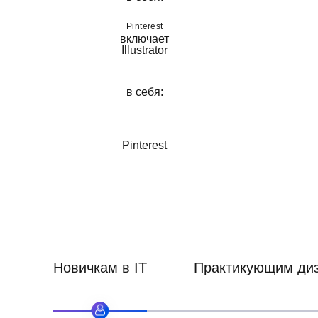
Pinterest
3
Модул
3-й м
Длительность: 21 Ак.
Новичкам в IT
Практикующим ди