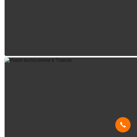
Мы используем
cookies
и систему
SmartCaptcha
, чтобы сайт был
удобным, быстрым и защищённым.
Продолжая, вы принимаете условия.