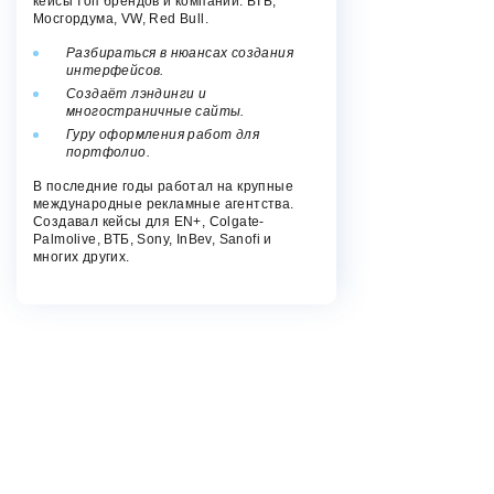
кейсы топ брендов и компаний: ВТБ,
Мосгордума, VW, Red Bull.
Разбираться в нюансах создания
интерфейсов.
Создаёт лэндинги и
многостраничные сайты.
Гуру оформления работ для
портфолио.
В последние годы работал на крупные
международные рекламные агентства.
Создавал кейсы для EN+, Colgate-
Palmolive, ВТБ, Sony, InBev, Sanofi и
многих других.