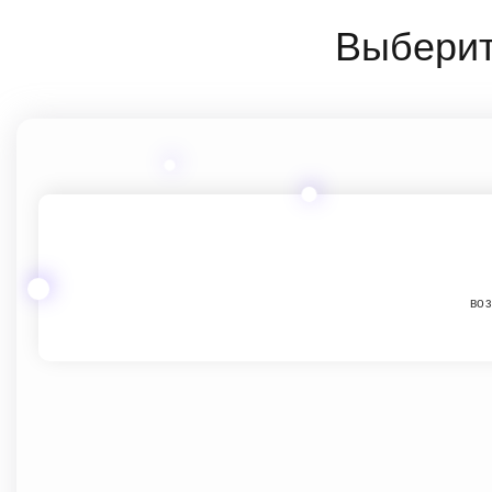
Выберит
воз