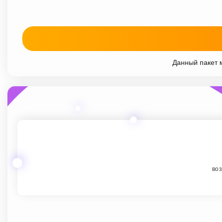
Данный пакет м
воз