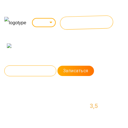
ВСЕ КУРСЫ
Томск
ВЕБ-ДИЗАЙН UI/UX
Хотите заниматься творчеством, но не нашли профессию по душе?
Освойте веб-дизайн и создавайте продающие макеты сайтов с нуля.
Программа курса
Записаться
3,5
МЕСЯЦА