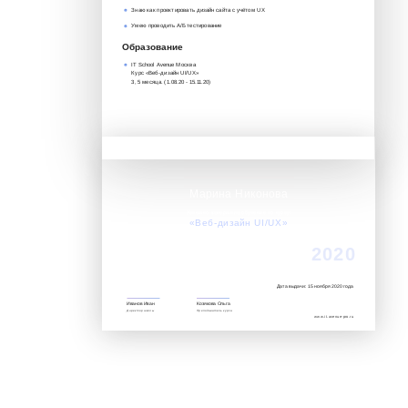
Знаю как проектировать дизайн сайта с учётом UX
Умею проводить А/Б тестирование
Образование
IT School Avenue Москва
Курс «Веб-дизайн UI/UX»‎‎
3, 5 месяца. (1.08.20 - 15.11.20)
Марина Никонова
Успешно завершила обучение по курсу:
«Веб-дизайн UI/UX»‎
2020
Дата выдачи: 15 ноября 2020 года
Иванов Иван
Козякова Ольга
Директор школы
Преподаватель курса
www.it.avenue-pro.ru